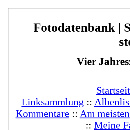
Fotodatenbank | 
st
Vier Jahres
Startsei
Linksammlung
::
Albenlis
Kommentare
::
Am meisten
::
Meine F