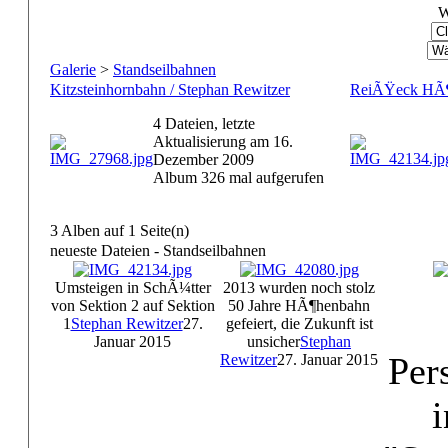
W
Galerie
>
Standseilbahnen
Kitzsteinhornbahn / Stephan Rewitzer
ReiÃŸeck HÃ¶h
4 Dateien, letzte
Aktualisierung am 16.
Dezember 2009
Album 326 mal aufgerufen
3 Alben auf 1 Seite(n)
neueste Dateien - Standseilbahnen
Umsteigen in SchÃ¼tter
2013 wurden noch stolz
von Sektion 2 auf Sektion
50 Jahre HÃ¶henbahn
1
Stephan Rewitzer
27.
gefeiert, die Zukunft ist
Januar 2015
unsicher
Stephan
Per
Rewitzer
27. Januar 2015
i