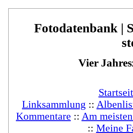
Fotodatenbank | 
st
Vier Jahres
Startsei
Linksammlung
::
Albenlis
Kommentare
::
Am meisten
::
Meine F