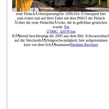
erste PielachÃ¼berquerung
Die 1099.016 Ã¼berquert hier
zum ersten mal auf ihrer Fahrt mit dem P6815 die Pielach
Ã¼ber die erste PielachbrÃ¼cke, die in gelb/blau gestrichen
wurde.
Pat
RÃ¶hrend beschleunigt die 2095 aus dem Bhf. Schwarzenbac
auf die StreckenhÃ¶chstgeschwindigkeit, hier aufgenommen
kurz vor dem SchÃ¶nautunnel
Stephan Rewitzer