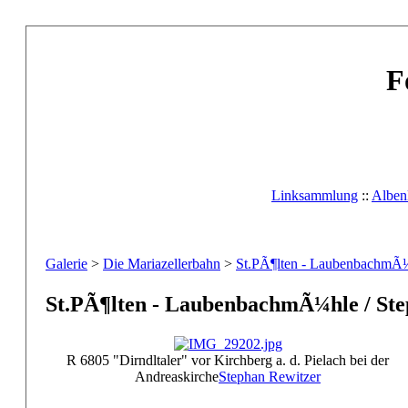
F
Linksammlung
::
Albenl
Galerie
>
Die Mariazellerbahn
>
St.PÃ¶lten - LaubenbachmÃ
St.PÃ¶lten - LaubenbachmÃ¼hle / Ste
R 6805 "Dirndltaler" vor Kirchberg a. d. Pielach bei der
Andreaskirche
Stephan Rewitzer