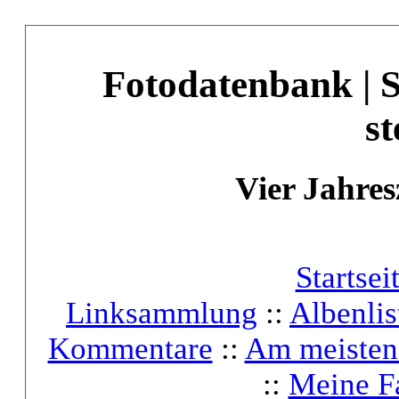
Fotodatenbank | 
st
Vier Jahres
Startsei
Linksammlung
::
Albenlis
Kommentare
::
Am meisten
::
Meine F