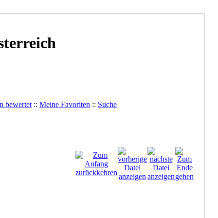
terreich
n bewertet
::
Meine Favoriten
::
Suche