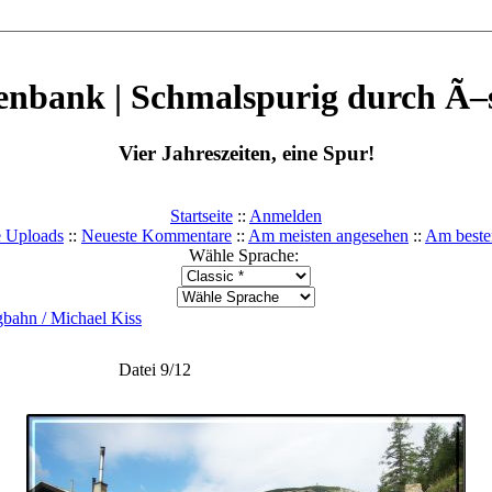
enbank | Schmalspurig durch Ã–s
Vier Jahreszeiten, eine Spur!
Startseite
::
Anmelden
e Uploads
::
Neueste Kommentare
::
Am meisten angesehen
::
Am beste
Wähle Sprache:
bahn / Michael Kiss
Datei 9/12