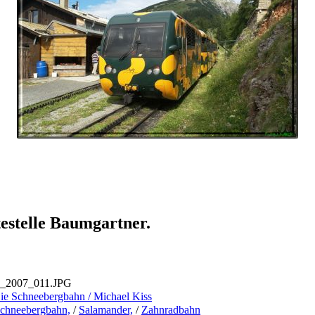
estelle Baumgartner.
7_2007_011.JPG
ie Schneebergbahn / Michael Kiss
chneebergbahn,
/
Salamander,
/
Zahnradbahn