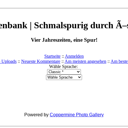
enbank | Schmalspurig durch Ã–s
Vier Jahreszeiten, eine Spur!
Startseite
::
Anmelden
e Uploads
::
Neueste Kommentare
::
Am meisten angesehen
::
Am beste
Wähle Sprache:
Powered by
Coppermine Photo Gallery