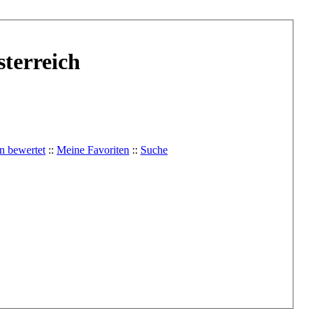
terreich
n bewertet
::
Meine Favoriten
::
Suche