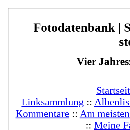
Fotodatenbank | 
st
Vier Jahres
Startsei
Linksammlung
::
Albenlis
Kommentare
::
Am meisten
::
Meine F