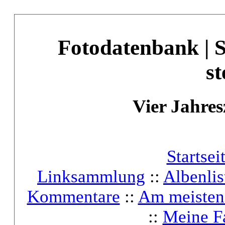
Fotodatenbank | 
st
Vier Jahres
Startsei
Linksammlung
::
Albenlis
Kommentare
::
Am meisten
::
Meine F