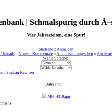
enbank | Schmalspurig durch Ã–s
Vier Jahreszeiten, eine Spur!
Startseite
::
Anmelden
e Uploads
::
Neueste Kommentare
::
Am meisten angesehen
::
Am beste
Wähle Sprache:
n / Stephan Rewitzer
Datei 1/47
imme(n)