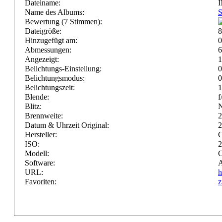
Dateiname:
I
Name des Albums:
S
Bewertung (7 Stimmen):
Dateigröße:
Hinzugefügt am:
0
Abmessungen:
6
Angezeigt:
1
Belichtungs-Einstellung:
Belichtungsmodus:
0
Belichtungszeit:
1
Blende:
f
Blitz:
N
Brennweite:
Datum & Uhrzeit Original:
2
Hersteller:
ISO:
2
Modell:
Software:
A
URL:
h
Favoriten:
z