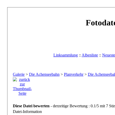
Fotodat
Linksammlung
::
Albenliste
::
Neuest
Galerie
>
Die Achenseebahn
>
Planverkehr
>
Die Achenseebah
Diese Datei bewerten
- derzeitige Bewertung : 0.1/5 mit 7 St
Datei-Information