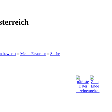
terreich
n bewertet
::
Meine Favoriten
::
Suche