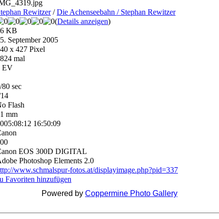
MG_4319.jpg
tephan Rewitzer
/
Die Achenseebahn / Stephan Rewitzer
(
Details anzeigen
)
86 KB
5. September 2005
40 x 427 Pixel
824 mal
0 EV
/80 sec
/14
o Flash
21 mm
005:08:12 16:50:09
Canon
00
Canon EOS 300D DIGITAL
dobe Photoshop Elements 2.0
ttp://www.schmalspur-fotos.at/displayimage.php?pid=337
u Favoriten hinzufügen
Powered by
Coppermine Photo Gallery