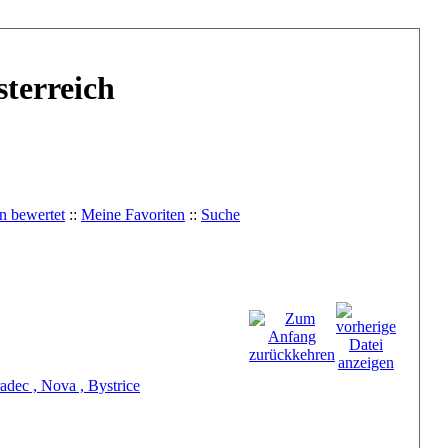
terreich
n bewertet
::
Meine Favoriten
::
Suche