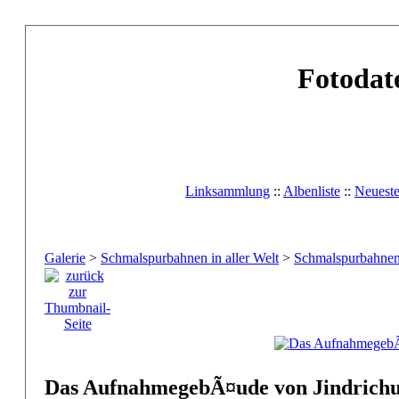
Fotodat
Linksammlung
::
Albenliste
::
Neuest
Galerie
>
Schmalspurbahnen in aller Welt
>
Schmalspurbahnen
Das AufnahmegebÃ¤ude von Jindrich