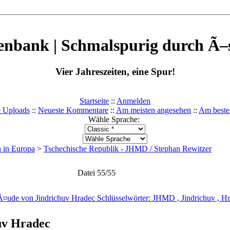
enbank | Schmalspurig durch Ã–s
Vier Jahreszeiten, eine Spur!
Startseite
::
Anmelden
e Uploads
::
Neueste Kommentare
::
Am meisten angesehen
::
Am beste
Wähle Sprache:
 in Europa
>
Tschechische Republik - JHMD / Stephan Rewitzer
Datei 55/55
uv Hradec