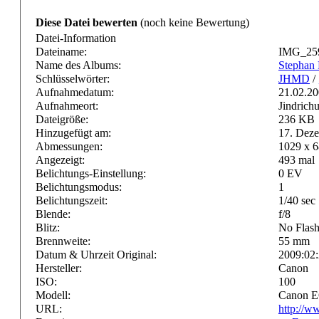
Diese Datei bewerten
(noch keine Bewertung)
Datei-Information
Dateiname:
IMG_259
Name des Albums:
Stephan 
Schlüsselwörter:
JHMD
/
Aufnahmedatum:
21.02.2
Aufnahmeort:
Jindrich
Dateigröße:
236 KB
Hinzugefügt am:
17. Dez
Abmessungen:
1029 x 6
Angezeigt:
493 mal
Belichtungs-Einstellung:
0 EV
Belichtungsmodus:
1
Belichtungszeit:
1/40 sec
Blende:
f/8
Blitz:
No Flas
Brennweite:
55 mm
Datum & Uhrzeit Original:
2009:02:
Hersteller:
Canon
ISO:
100
Modell:
Canon 
URL:
http://w