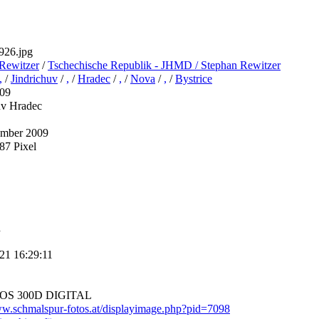
26.jpg
Rewitzer
/
Tschechische Republik - JHMD / Stephan Rewitzer
,
/
Jindrichuv
/
,
/
Hradec
/
,
/
Nova
/
,
/
Bystrice
009
uv Hradec
ember 2009
87 Pixel
h
21 16:29:11
EOS 300D DIGITAL
ww.schmalspur-fotos.at/displayimage.php?pid=7098