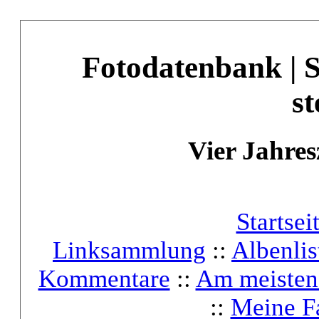
Fotodatenbank | 
st
Vier Jahres
Startsei
Linksammlung
::
Albenlis
Kommentare
::
Am meisten
::
Meine F