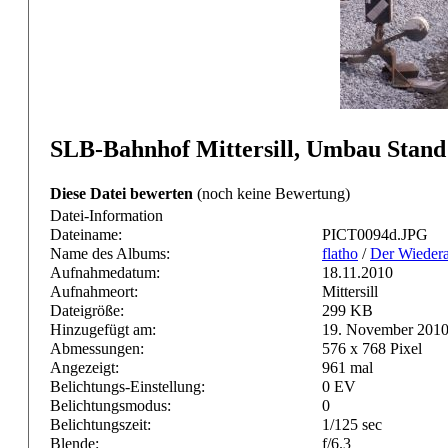
SLB-Bahnhof Mittersill, Umbau Stand
Diese Datei bewerten
(noch keine Bewertung)
Datei-Information
Dateiname:
PICT0094d.JPG
Name des Albums:
flatho
/
Der Wieder
Aufnahmedatum:
18.11.2010
Aufnahmeort:
Mittersill
Dateigröße:
299 KB
Hinzugefügt am:
19. November 201
Abmessungen:
576 x 768 Pixel
Angezeigt:
961 mal
Belichtungs-Einstellung:
0 EV
Belichtungsmodus:
0
Belichtungszeit:
1/125 sec
Blende:
f/6.3