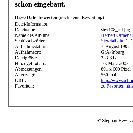
schon eingebaut.
Diese Datei bewerten
(noch keine Bewertung)
Datei-Information
Dateiname:
stey108_ort.jpg
Name des Albums:
Herbert Ortner
/
Schlüsselwörter:
Steyrtalbahn
/
,
/
Aufnahmedatum:
7. August 1992
Aufnahmeort:
GrÃ¼nburg
Dateigröße:
233 KB
Hinzugefügt am:
10. März 2007
Abmessungen:
891 x 600 Pixel
Angezeigt:
560 mal
URL:
http://www.schm
Favoriten:
zu Favoriten hin
© Stephan Rewitz