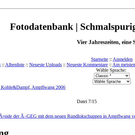
Fotodatenbank | Schmalspurig
Vier Jahreszeiten, eine 
Startseite
::
Anmelden
g
::
Albenliste
::
Neueste Uploads
::
Neueste Kommentare
::
Am meisten
Wähle Sprache:
g Kohle&Dampf, Ampflwang 2006
Datei 7/15
ng