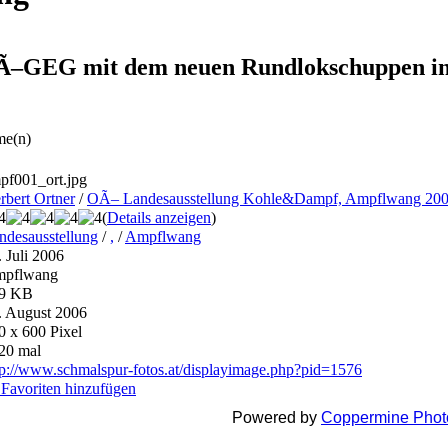
Ã–GEG mit dem neuen Rundlokschuppen in 
me(n)
pf001_ort.jpg
rbert Ortner
/
OÃ– Landesausstellung Kohle&Dampf, Ampflwang 20
(
Details anzeigen
)
ndesausstellung
/
,
/
Ampflwang
. Juli 2006
pflwang
9 KB
. August 2006
0 x 600 Pixel
20 mal
tp://www.schmalspur-fotos.at/displayimage.php?pid=1576
 Favoriten hinzufügen
Powered by
Coppermine Photo