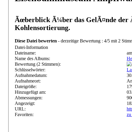
Ãœberblick Ã¼ber das GelÃ¤nde der 
Kohlensortierung.
Diese Datei bewerten
- derzeitige Bewertung : 4/5 mit 2 Stim
Datei-Information
Dateiname:
am
Name des Albums:
He
Bewertung (2 Stimmen):
Schlüsselwörter:
La
Aufnahmedatum:
30
Aufnahmeort:
Am
Dateigröße:
17
Hinzugefügt am:
03
Abmessungen:
90
Angezeigt:
18
URL:
ht
Favoriten:
zu