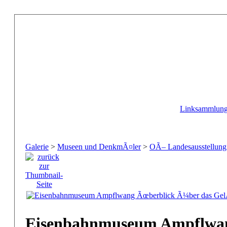
Linksammlun
Galerie
>
Museen und DenkmÃ¤ler
>
OÃ– Landesausstellun
Eisenbahnmuseum Ampflwa