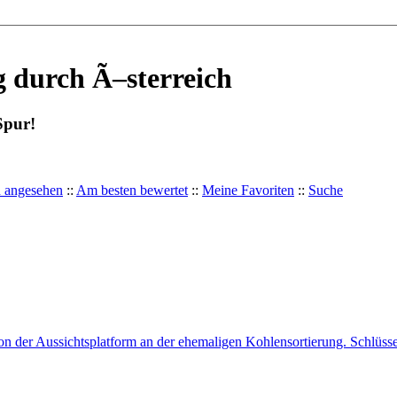
 durch Ã–sterreich
Spur!
 angesehen
::
Am besten bewertet
::
Meine Favoriten
::
Suche