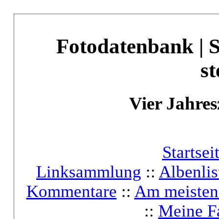
Fotodatenbank | 
st
Vier Jahres
Startsei
Linksammlung
::
Albenlis
Kommentare
::
Am meisten
::
Meine F