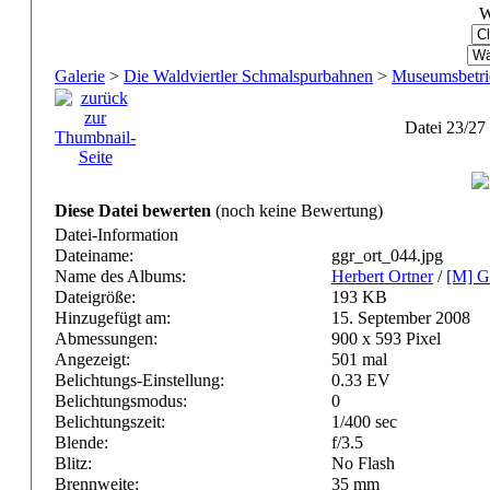
W
Galerie
>
Die Waldviertler Schmalspurbahnen
>
Museumsbetri
Datei 23/27
Diese Datei bewerten
(noch keine Bewertung)
Datei-Information
Dateiname:
ggr_ort_044.jpg
Name des Albums:
Herbert Ortner
/
[M] G
Dateigröße:
193 KB
Hinzugefügt am:
15. September 2008
Abmessungen:
900 x 593 Pixel
Angezeigt:
501 mal
Belichtungs-Einstellung:
0.33 EV
Belichtungsmodus:
0
Belichtungszeit:
1/400 sec
Blende:
f/3.5
Blitz:
No Flash
Brennweite:
35 mm