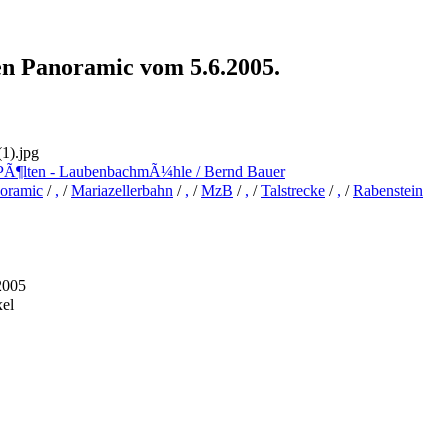
nen Panoramic vom 5.6.2005.
1).jpg
PÃ¶lten - LaubenbachmÃ¼hle / Bernd Bauer
oramic
/
,
/
Mariazellerbahn
/
,
/
MzB
/
,
/
Talstrecke
/
,
/
Rabenstein
2005
xel