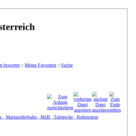
terreich
n bewertet
::
Meine Favoriten
::
Suche