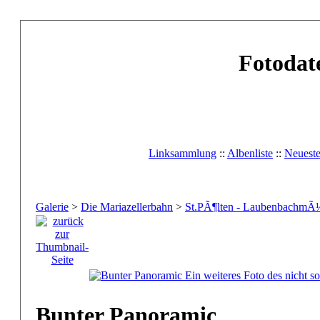
Fotodat
Linksammlung
::
Albenliste
::
Neuest
Galerie
>
Die Mariazellerbahn
>
St.PÃ¶lten - LaubenbachmÃ
Bunter Panoramic