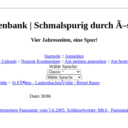
enbank | Schmalspurig durch Ã–s
Vier Jahreszeiten, eine Spur!
Startseite
::
Anmelden
e Uploads
::
Neueste Kommentare
::
Am meisten angesehen
::
Am beste
Wähle Sprache:
¼hle
>
St.PÃ¶lten - LaubenbachmÃ¼hle / Bernd Bauer
Datei 30/86