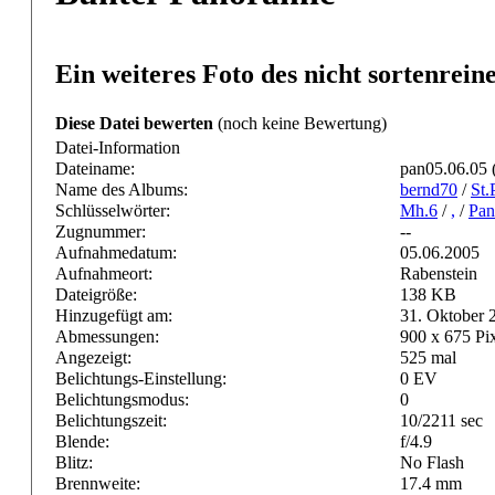
Ein weiteres Foto des nicht sortenrei
Diese Datei bewerten
(noch keine Bewertung)
Datei-Information
Dateiname:
pan05.06.05 (
Name des Albums:
bernd70
/
St.
Schlüsselwörter:
Mh.6
/
,
/
Pan
Zugnummer:
--
Aufnahmedatum:
05.06.2005
Aufnahmeort:
Rabenstein
Dateigröße:
138 KB
Hinzugefügt am:
31. Oktober 
Abmessungen:
900 x 675 Pi
Angezeigt:
525 mal
Belichtungs-Einstellung:
0 EV
Belichtungsmodus:
0
Belichtungszeit:
10/2211 sec
Blende:
f/4.9
Blitz:
No Flash
Brennweite:
17.4 mm